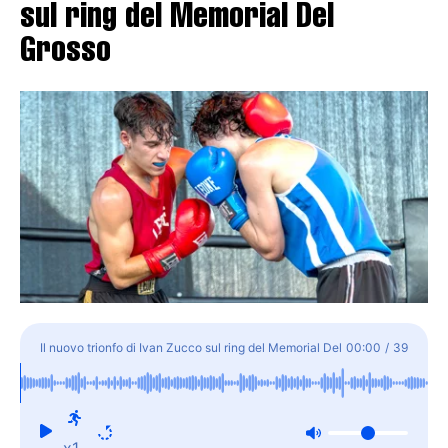
sul ring del Memorial Del
Grosso
Il nuovo trionfo di Ivan Zucco sul ring del Memorial Del
00:00
/
39
Grosso
x1