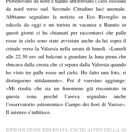
Provenivano da nord e hanno attraversato i cieli ossolani
da nord verso sud. Secondo Cittadino luci anomale.
Abbiamo segnalato la notizia su Eco Risveglio in
edicola da oggi e un turista in vacanza a Bannio in
questi giorni ci ha chiamati per raccontarci che palle
rosse in cielo sono state avvistate anche da lui sopra il
crinale verso la Valsesia nella serata di lunedì. «Lunedì
alle 22.30 ero sul balcone a guardare la luna piena che
sbucava dalla cresta che ci separa dalla Valsesia quando
ho visto tre palle rosse nel cielo. Ho fatto una foto, si
distinguono nitidamente». Poi il varesino aggiunge:
«Mi risulta che sia un fenomeno già riscontrato in
questa zona perché l’aveva segnalato anche
l’osservatorio astronomico Campo dei fiori di Varese».
Il mistero s’infittisce.
RIPRODUZIONE RISERVATA ANCHE AI FINI DELLA AI