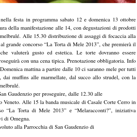
nella festa in programma sabato 12 e domenica 13 ottobre
ura della manifestazione alle 14, con degustazioni di prodotti
 melbrulé. Alle 15.30 distribuzione di assaggi di focaccia alla
e al grande concorso “La Torta di Mele 2013”, che premierà il
che valuterà gusto ed estetica. Le torte dovranno essere
roseguirà con una cena tipica. Prenotazione obbligatoria. Info
Domenica mattina a partire dalle 10 ci saranno mele per tutti
e, dai muffins alle marmellate, dal succo allo strudel, con la
 melbrulé.
San Gaudenzio per proseguire, dalle 12.30 alle
rio Veneto. Alle 15 la banda musicale di Casale Corte Cerro in
so “La Torta di Mele 2013” e “Melaracconti?”, iniziativa
ivi di Omegna.
evoluto alla Parrocchia di San Gaudenzio di