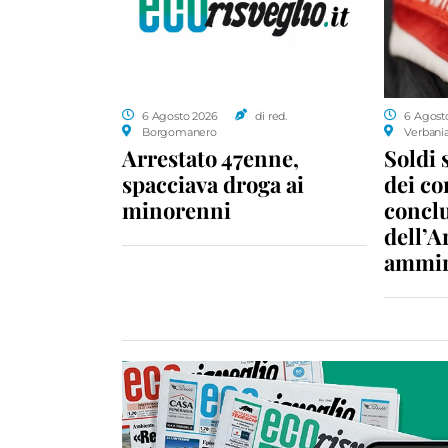
6 Agosto 2026
di red.
6 Agost
Borgomanero
Verbani
Arrestato 47enne,
Soldi 
spacciava droga ai
dei c
minorenni
conclu
dell’A
ammin