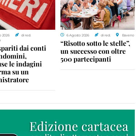
o 2026
di red.
6 Agosto 2026
di red.
Baveno
a
“Risotto sotto le stelle”,
spariti dai conti
un successo con oltre
ondomini,
500 partecipanti
se le indagini
rma su un
istratore