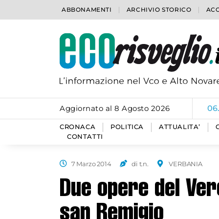
ABBONAMENTI
ARCHIVIO STORICO
ACC
Aggiornato al 8 Agosto 2026
06
CRONACA
POLITICA
ATTUALITA’
CONTATTI
7 Marzo 2014
di t.n.
VERBANIA
Due opere del Ver
san Remigio