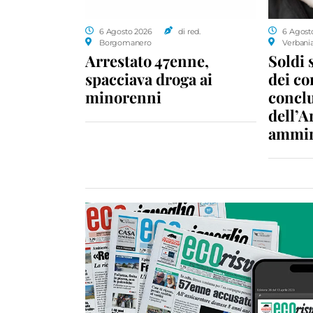
6 Agosto 2026
di red.
6 Agost
Borgomanero
Verbani
Arrestato 47enne,
Soldi 
spacciava droga ai
dei c
minorenni
conclu
dell’A
ammin