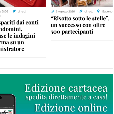
o 2026
di red.
6 Agosto 2026
di red.
Baveno
a
“Risotto sotto le stelle”,
spariti dai conti
un successo con oltre
ondomini,
500 partecipanti
se le indagini
rma su un
istratore