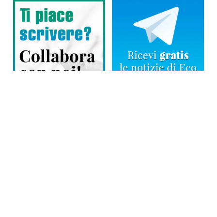
Direttore responsabile: Tiziana Amodei
Copyright © 2026, Editoriale Eco Risveglio srl a socio unico – Partita
Iva: 00476010038