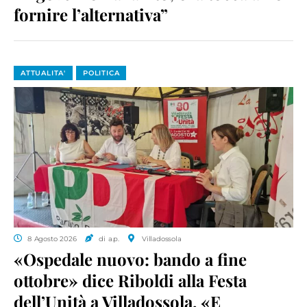
fornire l’alternativa”
ATTUALITA'
POLITICA
8 Agosto 2026
di a.p.
Villadossola
«Ospedale nuovo: bando a fine
ottobre» dice Riboldi alla Festa
dell’Unità a Villadossola. «E