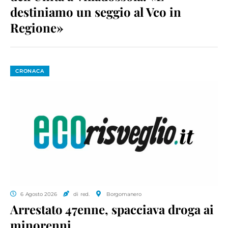
destiniamo un seggio al Vco in
Regione»
CRONACA
6 Agosto 2026
di red.
Borgomanero
Arrestato 47enne, spacciava droga ai
minorenni