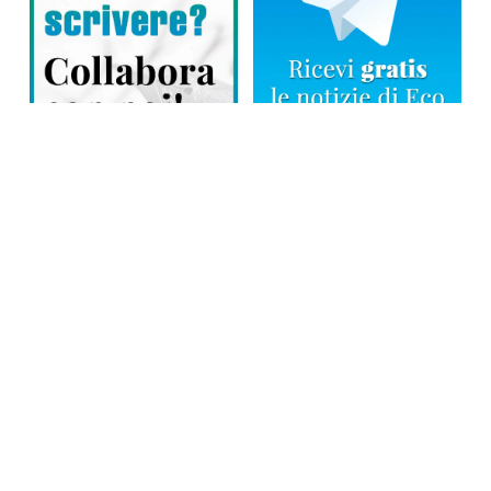
Direttore responsabile: Tiziana Amodei
Copyright © 2026, Editoriale Eco Risveglio srl a socio unico – Partita
Iva: 00476010038
iscrizione della testata al Trib. di Verbania n. 317 del 29.03.2002 –
iscrizione ROC n. 1665
La testata usufruisce dei contributi diretti dell’editoria D.Lgs 70/2017