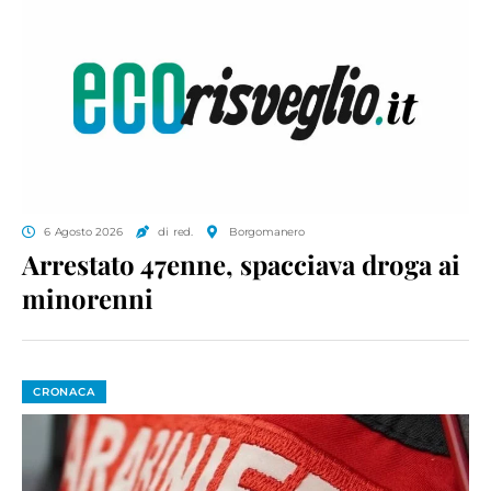
6 Agosto 2026
di red.
Borgomanero
Arrestato 47enne, spacciava droga ai
minorenni
CRONACA