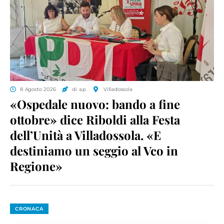
8 Agosto 2026
di a.p.
Villadossola
«Ospedale nuovo: bando a fine
ottobre» dice Riboldi alla Festa
dell’Unità a Villadossola. «E
destiniamo un seggio al Vco in
Regione»
CRONACA