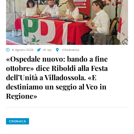
8 Agosto 2026
di a.p.
Villadossola
«Ospedale nuovo: bando a fine
ottobre» dice Riboldi alla Festa
dell’Unità a Villadossola. «E
destiniamo un seggio al Vco in
Regione»
CRONACA