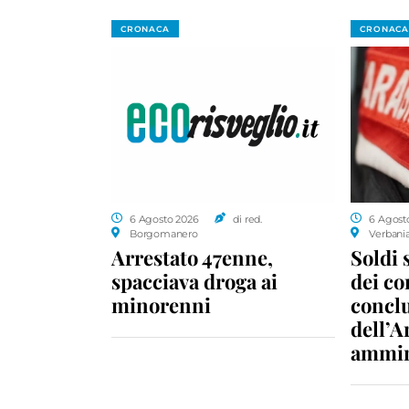
CRONACA
CRONACA
6 Agosto 2026
di red.
6 Agost
Borgomanero
Verbani
Arrestato 47enne,
Soldi 
spacciava droga ai
dei c
minorenni
conclu
dell’A
ammin