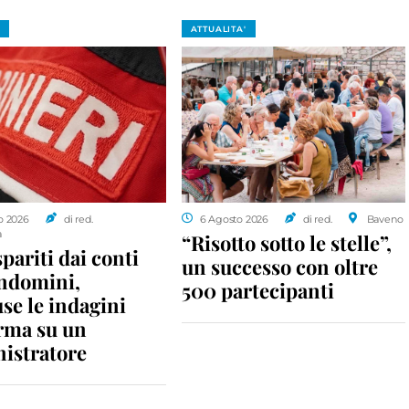
ATTUALITA'
o 2026
di red.
6 Agosto 2026
di red.
Baveno
a
“Risotto sotto le stelle”,
spariti dai conti
un successo con oltre
ondomini,
500 partecipanti
se le indagini
rma su un
istratore