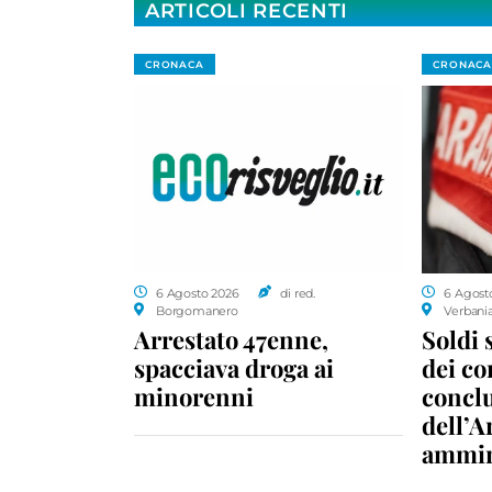
ARTICOLI RECENTI
CRONACA
CRONACA
6 Agosto 2026
di red.
6 Agost
Borgomanero
Verbani
Arrestato 47enne,
Soldi 
spacciava droga ai
dei c
minorenni
conclu
dell’A
ammin