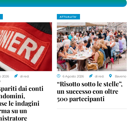
ATTUALITA'
o 2026
di red.
6 Agosto 2026
di red.
Baveno
a
“Risotto sotto le stelle”,
spariti dai conti
un successo con oltre
ondomini,
500 partecipanti
se le indagini
rma su un
istratore