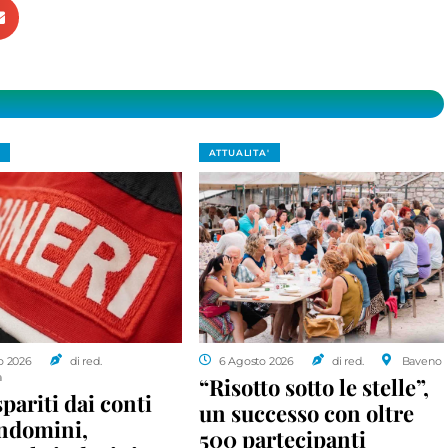
ATTUALITA'
o 2026
di red.
6 Agosto 2026
di red.
Baveno
a
“Risotto sotto le stelle”,
spariti dai conti
un successo con oltre
ondomini,
500 partecipanti