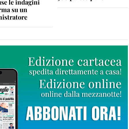
se le indagini
rma su un
istratore