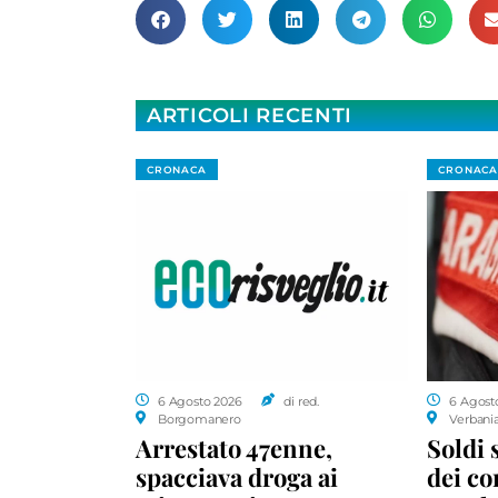
ARTICOLI RECENTI
CRONACA
CRONACA
6 Agosto 2026
di red.
6 Agost
Borgomanero
Verbani
Arrestato 47enne,
Soldi 
spacciava droga ai
dei c