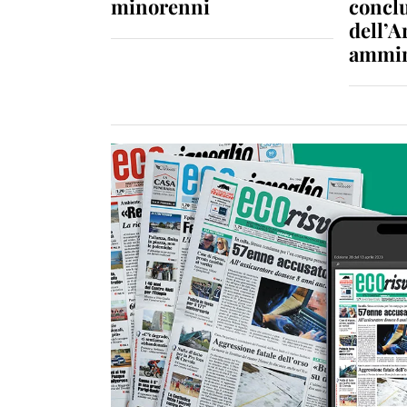
minorenni
conclu
dell’A
ammin