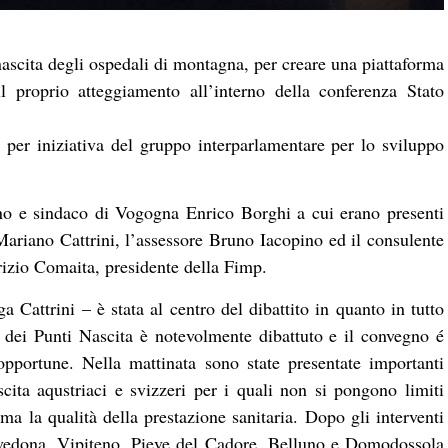
nascita degli ospedali di montagna, per creare una piattaforma
proprio atteggiamento all’interno della conferenza Stato
 per iniziativa del gruppo interparlamentare per lo sviluppo
no e sindaco di Vogogna Enrico Borghi a cui erano presenti
ariano Cattrini, l’assessore Bruno Iacopino ed il consulente
rizio Comaita, presidente della Fimp.
 Cattrini – è stata al centro del dibattito in quanto in tutto
a dei Punti Nascita è notevolmente dibattuto e il convegno é
opportune. Nella mattinata sono state presentate importanti
cita aqustriaci e svizzeri per i quali non si pongono limiti
a la qualità della prestazione sanitaria. Dopo gli interventi
avedona, Vipiteno, Pieve del Cadore, Belluno e Domodossola