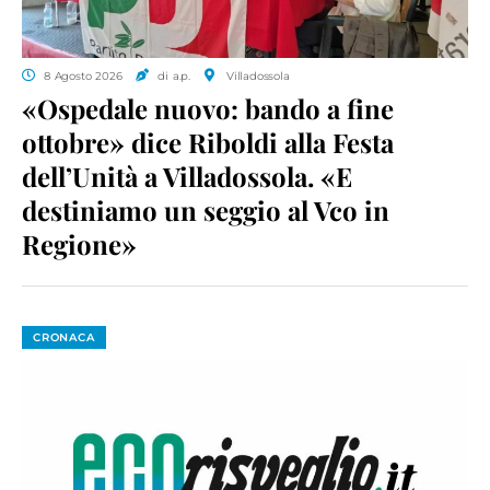
8 Agosto 2026
di a.p.
Villadossola
«Ospedale nuovo: bando a fine
ottobre» dice Riboldi alla Festa
dell’Unità a Villadossola. «E
destiniamo un seggio al Vco in
Regione»
CRONACA