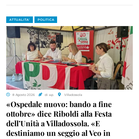
ATTUALITA'
POLITICA
8 Agosto 2026
di a.p.
Villadossola
«Ospedale nuovo: bando a fine
ottobre» dice Riboldi alla Festa
dell’Unità a Villadossola. «E
destiniamo un seggio al Vco in