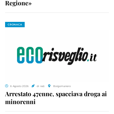
Regione»
CRONACA
6 Agosto 2026
di red.
Borgomanero
Arrestato 47enne, spacciava droga ai
minorenni