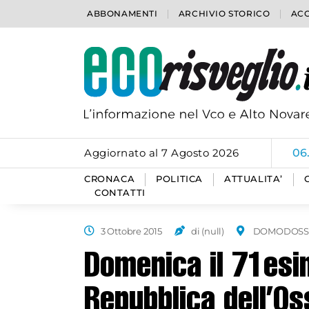
ABBONAMENTI
ARCHIVIO STORICO
ACC
Aggiornato al 7 Agosto 2026
06
CRONACA
POLITICA
ATTUALITA’
CONTATTI
3 Ottobre 2015
di (null)
DOMODOSS
Domenica il 71esi
Repubblica dell’Os