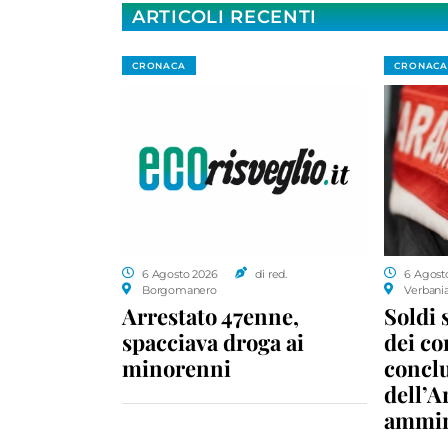
ARTICOLI RECENTI
CRONACA
CRONACA
6 Agosto 2026
di red.
6 Agost
Borgomanero
Verbani
Arrestato 47enne,
Soldi 
spacciava droga ai
dei c
minorenni
conclu
dell’A
ammin