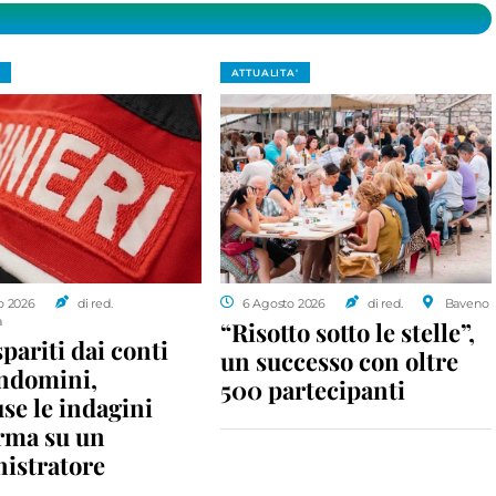
ATTUALITA'
o 2026
di red.
6 Agosto 2026
di red.
Baveno
a
“Risotto sotto le stelle”,
spariti dai conti
un successo con oltre
ondomini,
500 partecipanti
se le indagini
rma su un
istratore