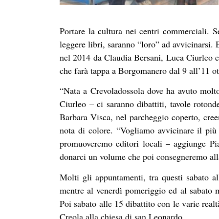
Portare la cultura nei centri commerciali. S
leggere libri, saranno “loro” ad avvicinarsi.
nel 2014 da Claudia Bersani, Luca Ciurleo e
che farà tappa a Borgomanero dal 9 all’11 ot
“Nata a Crevoladossola dove ha avuto molto s
Ciurleo – ci saranno dibattiti, tavole roton
Barbara Visca, nel parcheggio coperto, cree
nota di colore. “Vogliamo avvicinare il più 
promuoveremo editori locali – aggiunge Pi
donarci un volume che poi consegneremo all
Molti gli appuntamenti, tra questi sabato a
mentre al venerdì pomeriggio ed al sabato ma
Poi sabato alle 15 dibattito con le varie rea
Creola alla chiesa di san Leonardo.