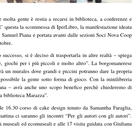
e molta gente è restia a recarsi in biblioteca, a conferenze e
 E’ questa la scommessa di IperLibro, la manifestazione ideata
 Samuel Piana e portata avanti dalle sezioni Soci Nova Coop
tobre.
uccesso, si è deciso di trasportarla in altre realtà – spiega
de, giochi per i più piccoli e molto altro”. La borgomanerese
rà un murales dove grandi e piccini potranno dare la propria
possibile la gente sotto forma di gioco. Con la minilibreria
ana – avrà anche uno scopo benefico perchè chiederemo di
a biblioteca Marazza”.
lle 16.30 corso di cake design tenuto da Samantha Faraglia,
ttina ci saranno gli incontri “Per gli autori con gli autori”.
ltà museali ed ecomuseali e alle 17 visita guidata con Giuliana