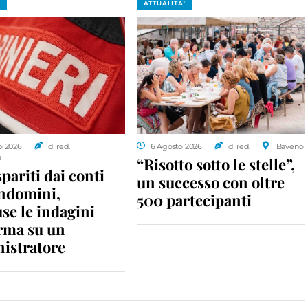
ATTUALITA'
o 2026
di red.
6 Agosto 2026
di red.
Baveno
a
“Risotto sotto le stelle”,
spariti dai conti
un successo con oltre
ondomini,
500 partecipanti
se le indagini
rma su un
istratore