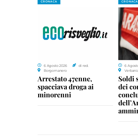
CRONACA
CRONACA
6 Agosto 2026
di red.
6 Agost
Borgomanero
Verbani
Arrestato 47enne,
Soldi 
spacciava droga ai
dei c
minorenni
conclu
dell’A
ammin