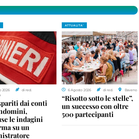
ATTUALITA'
o 2026
di red.
6 Agosto 2026
di red.
Baveno
a
“Risotto sotto le stelle”,
spariti dai conti
un successo con oltre
ondomini,
500 partecipanti
se le indagini
rma su un
istratore