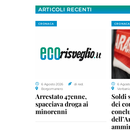
ARTICOLI RECENTI
CRONACA
CRONACA
6 Agosto 2026
di red.
6 Agost
Borgomanero
Verbani
Arrestato 47enne,
Soldi 
spacciava droga ai
dei c
minorenni
conclu
dell’A
ammin