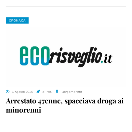
CRONACA
6 Agosto 2026
di red.
Borgomanero
Arrestato 47enne, spacciava droga ai
minorenni