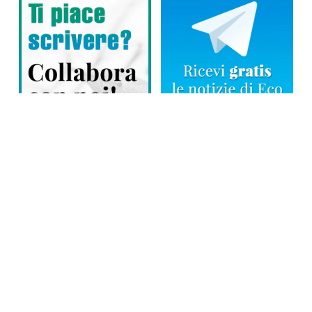
Direttore responsabile: Tiziana Amodei
Copyright © 2026, Editoriale Eco Risveglio srl a socio unico – Partita
Iva: 00476010038
iscrizione della testata al Trib. di Verbania n. 317 del 29.03.2002 –