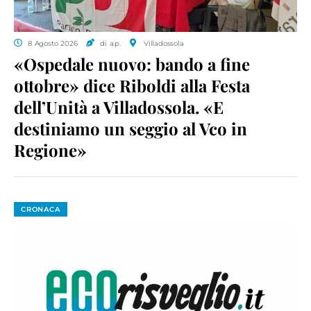
8 Agosto 2026
di a.p.
Villadossola
«Ospedale nuovo: bando a fine
ottobre» dice Riboldi alla Festa
dell’Unità a Villadossola. «E
destiniamo un seggio al Vco in
Regione»
CRONACA