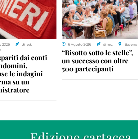
o 2026
di red.
6 Agosto 2026
di red.
Baveno
a
“Risotto sotto le stelle”,
spariti dai conti
un successo con oltre
ondomini,
500 partecipanti
se le indagini
rma su un
istratore