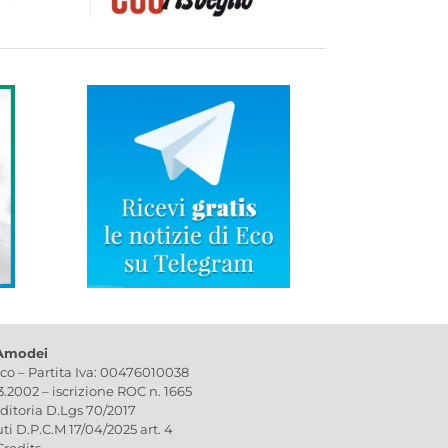
 Amodei
ico – Partita Iva: 00476010038
03.2002 – iscrizione ROC n. 1665
editoria D.Lgs 70/2017
uti D.P.C.M 17/04/2025 art. 4