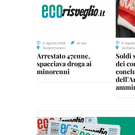
6 Agosto 2026
di red.
6 Agost
Borgomanero
Verbani
Arrestato 47enne,
Soldi 
spacciava droga ai
dei c
minorenni
conclu
dell’A
ammin