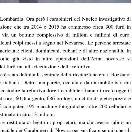
ombardia. Ora però i carabinieri del Nucleo investigativo di
zione che tra 2014 e 2015 ha commesso circa 300 furti in
 via un bottino complessivo di milioni e milioni di euro.
alcuni colpi messi a segno nel Novarese. Le persone arrestate
mericana: cileni, dominicani, cubani e di altre nazionalità. In
come già visto in altre operazioni dell’Arma novarese si
 furti ma alla ricettazione della refurtiva.
e è stata definita la centrale della ricettazione era a Rozzano:
italiana. Dietro una parete, occultato da un mobile-bar, era
custodire la refurtiva dove i carabinieri hanno trovato oggetti
 di oro, 60 di argento, 686 orologi, un chilo di pietre preziose
246 computer, 195 macchine fotografiche, oltre 200 cellulari e
stimato in circa 3 milioni.
 e restituita ai legittimi proprietari, ma chi avesse subìto un
inciale dei Carabinieri di Novara per verificare se ciò che gli