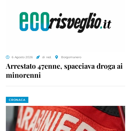
6 Agosto 2026
di red.
Borgomanero
Arrestato 47enne, spacciava droga ai
minorenni
CRONACA