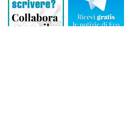
Direttore responsabile: Tiziana Amodei
Copyright © 2026, Editoriale Eco Risveglio srl a socio unico – Partita
Iva: 00476010038
iscrizione della testata al Trib. di Verbania n. 317 del 29.03.2002 –
iscrizione ROC n. 1665
La testata usufruisce dei contributi diretti dell’editoria D.Lgs 70/2017