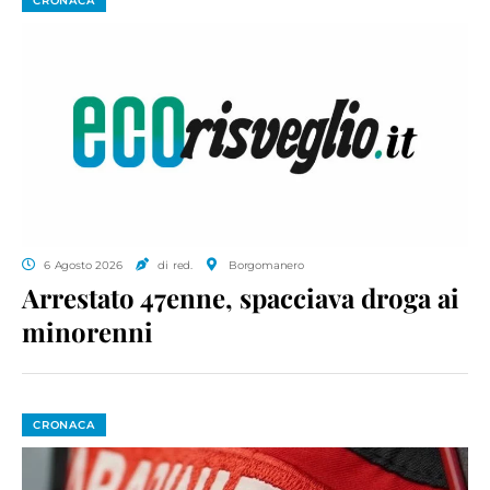
CRONACA
6 Agosto 2026
di red.
Borgomanero
Arrestato 47enne, spacciava droga ai
minorenni
CRONACA