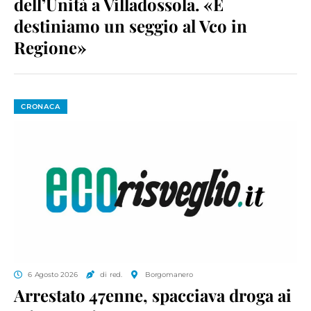
dell’Unità a Villadossola. «E
destiniamo un seggio al Vco in
Regione»
CRONACA
6 Agosto 2026
di red.
Borgomanero
Arrestato 47enne, spacciava droga ai