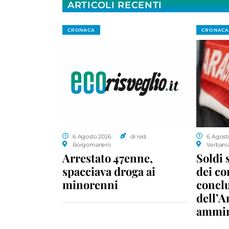
ARTICOLI RECENTI
CRONACA
CRONACA
6 Agosto 2026
di red.
6 Agost
Borgomanero
Verbani
Arrestato 47enne,
Soldi 
spacciava droga ai
dei c
minorenni
conclu
dell’A
ammin