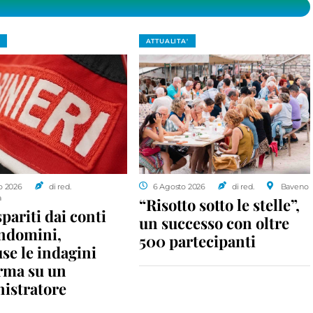
ATTUALITA'
o 2026
di red.
6 Agosto 2026
di red.
Baveno
a
“Risotto sotto le stelle”,
spariti dai conti
un successo con oltre
ondomini,
500 partecipanti
se le indagini
rma su un
istratore