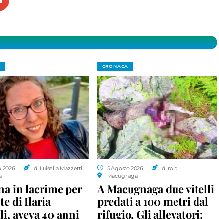
CRONACA
o 2026
di Luisella Mazzetti
5 Agosto 2026
di ro.bi.
a
Macugnaga
a in lacrime per
A Macugnaga due vitelli
te di Ilaria
predati a 100 metri dal
i, aveva 40 anni
rifugio. Gli allevatori: