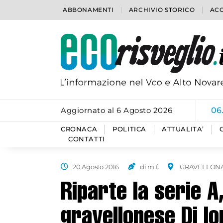
ABBONAMENTI
ARCHIVIO STORICO
ACC
Aggiornato al 6 Agosto 2026
05
CRONACA
POLITICA
ATTUALITA’
CONTATTI
20 Agosto 2016
di m.f.
GRAVELLONA
Riparte la serie A
gravellonese Di Io