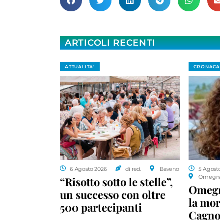
ARTICOLI RECENTI
ATTUALITA'
CRONACA
6 Agosto 2026
di red.
Baveno
5 Agost
Omegn
“Risotto sotto le stelle”,
Omegn
un successo con oltre
la mor
500 partecipanti
Cagnol