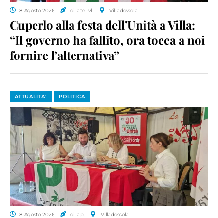
8 Agosto 2026
di a.te.-v.l.
Villadossola
Cuperlo alla festa dell’Unità a Villa:
“Il governo ha fallito, ora tocca a noi
fornire l’alternativa”
ATTUALITA'
POLITICA
8 Agosto 2026
di a.p.
Villadossola