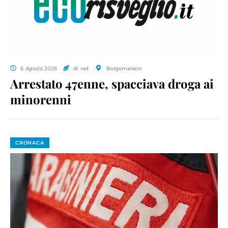
6 Agosto 2026
di red.
Borgomanero
Arrestato 47enne, spacciava droga ai
minorenni
CRONACA