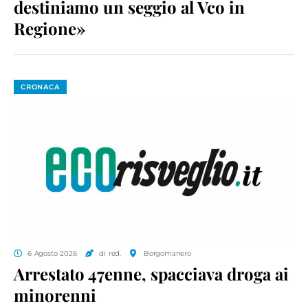
destiniamo un seggio al Vco in
Regione»
CRONACA
6 Agosto 2026
di red.
Borgomanero
Arrestato 47enne, spacciava droga ai
minorenni