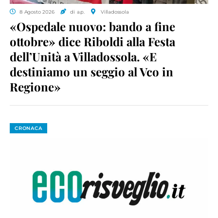
8 Agosto 2026
di a.p.
Villadossola
«Ospedale nuovo: bando a fine
ottobre» dice Riboldi alla Festa
dell’Unità a Villadossola. «E
destiniamo un seggio al Vco in
Regione»
CRONACA