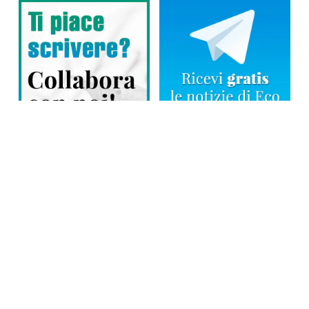
Direttore responsabile: Tiziana Amodei
Copyright © 2026, Editoriale Eco Risveglio srl a socio unico – Partita
Iva: 00476010038