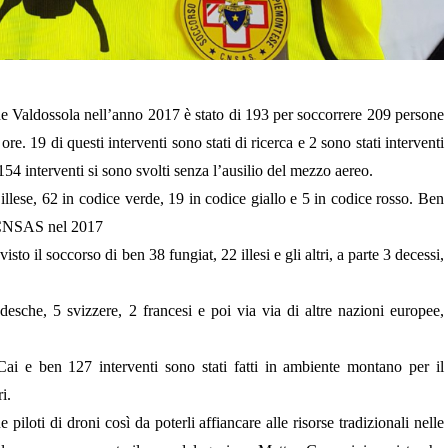
one Valdossola nell’anno 2017 è stato di 193 per soccorrere 209 persone
re. 19 di questi interventi sono stati di ricerca e 2 sono stati interventi
 154 interventi si sono svolti senza l’ausilio del mezzo aereo.
llese, 62 in codice verde, 19 in codice giallo e 5 in codice rosso. Ben
l CNSAS nel 2017
isto il soccorso di ben 38 fungiat, 22 illesi e gli altri, a parte 3 decessi,
esche, 5 svizzere, 2 francesi e poi via via di altre nazioni europee,
C
ai
e ben 127 interventi sono stati fatti in ambiente montano per il
i.
e piloti di
d
roni così da poterli affiancare alle risorse tradizionali nelle