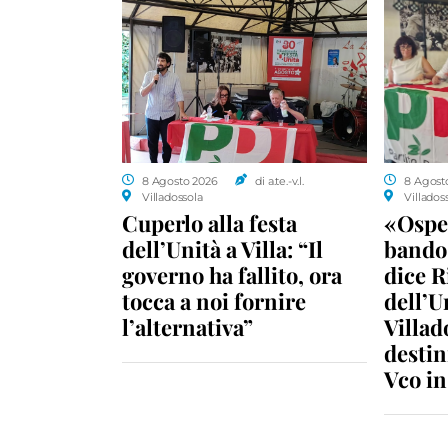
8 Agosto 2026
di a.te.-v.l.
8 Agost
Villadossola
Villados
Cuperlo alla festa
«Ospe
dell’Unità a Villa: “Il
bando 
governo ha fallito, ora
dice R
tocca a noi fornire
dell’U
l’alternativa”
Villad
destin
Vco i