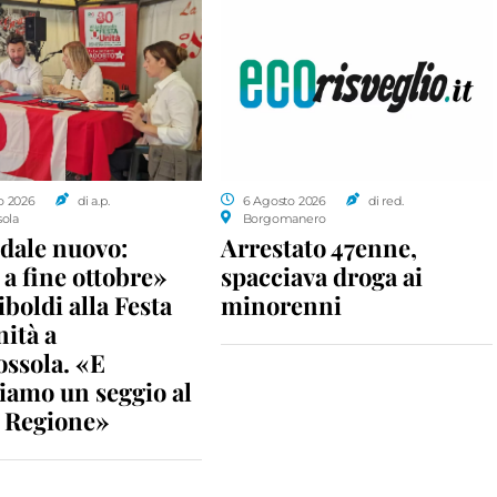
o 2026
di a.p.
6 Agosto 2026
di red.
sola
Borgomanero
dale nuovo:
Arrestato 47enne,
a fine ottobre»
spacciava droga ai
iboldi alla Festa
minorenni
nità a
ossola. «E
iamo un seggio al
n Regione»