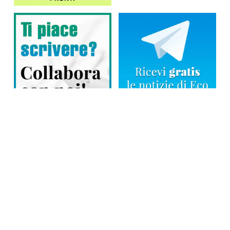
Direttore responsabile: Tiziana Amodei
Copyright © 2026, Editoriale Eco Risveglio srl a socio unico – Partita