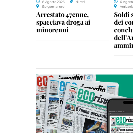
6 Agosto 2026
di red.
6 Agost
Borgomanero
Verbani
Arrestato 47enne,
Soldi 
spacciava droga ai
dei c
minorenni
conclu
dell’A
ammin