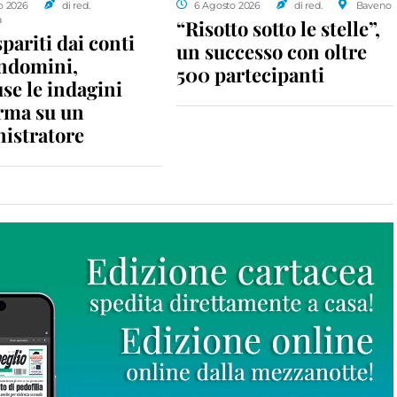
o 2026
di red.
6 Agosto 2026
di red.
Baveno
a
“Risotto sotto le stelle”,
spariti dai conti
un successo con oltre
ondomini,
500 partecipanti
se le indagini
rma su un
istratore