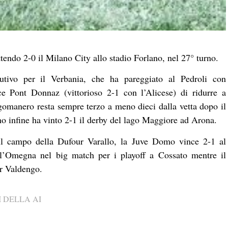
ttendo 2-0 il Milano City allo stadio Forlano, nel 27° turno.
utivo per il Verbania, che ha pareggiato al Pedroli con
ice Pont Donnaz (vittorioso 2-1 con l’Alicese) di ridurre a
gomanero resta sempre terzo a meno dieci dalla vetta dopo il
no infine ha vinto 2-1 il derby del lago Maggiore ad Arona.
ul campo della Dufour Varallo, la Juve Domo vince 2-1 al
 l’Omegna nel big match per i playoff a Cossato mentre il
r Valdengo.
 DELLA AI