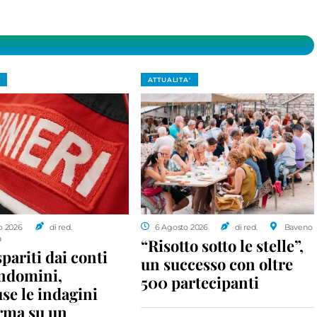
ATTUALITA'
o 2026
di red.
6 Agosto 2026
di red.
Baveno
a
“Risotto sotto le stelle”,
spariti dai conti
un successo con oltre
ondomini,
500 partecipanti
se le indagini
rma su un