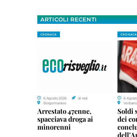
ARTICOLI RECENTI
CRONACA
CRONACA
6 Agosto 2026
di red.
6 Agost
Borgomanero
Verbani
Arrestato 47enne,
Soldi 
spacciava droga ai
dei c
minorenni
conclu
dell’A