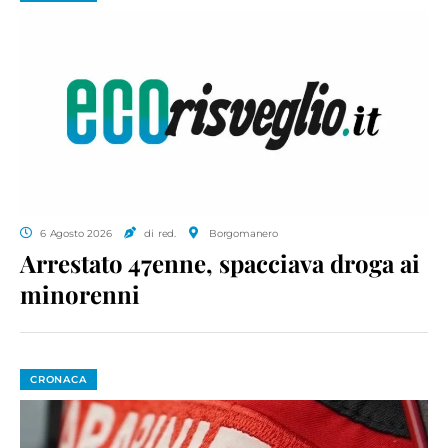
6 Agosto 2026
di red.
Borgomanero
Arrestato 47enne, spacciava droga ai
minorenni
CRONACA