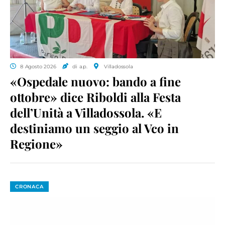
8 Agosto 2026
di a.p.
Villadossola
«Ospedale nuovo: bando a fine
ottobre» dice Riboldi alla Festa
dell’Unità a Villadossola. «E
destiniamo un seggio al Vco in
Regione»
CRONACA