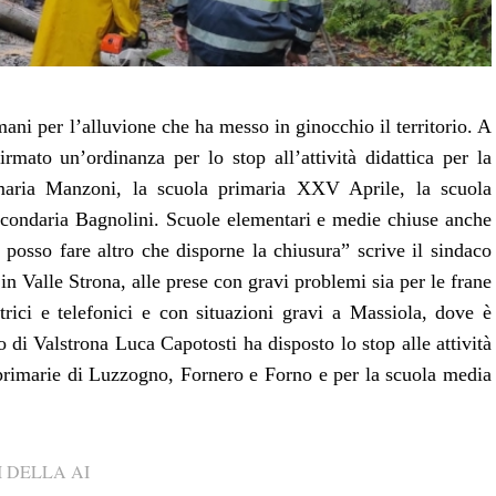
ani per l’alluvione che ha messo in ginocchio il territorio. A
rmato un’ordinanza per lo stop all’attività didattica per la
imaria Manzoni, la scuola primaria XXV Aprile, la scuola
secondaria Bagnolini. Scuole elementari e medie chiuse anche
posso fare altro che disporne la chiusura” scrive il sindaco
in Valle Strona, alle prese con gravi problemi sia per le frane
ettrici e telefonici e con situazioni gravi a Massiola, dove è
o di Valstrona Luca Capotosti ha disposto lo stop alle attività
primarie di Luzzogno, Fornero e Forno e per la scuola media
 DELLA AI