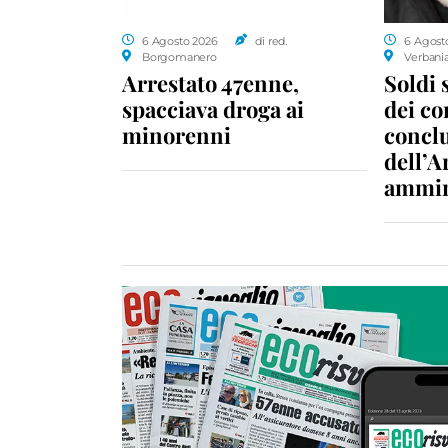
6 Agosto 2026
di red.
6 Agost
Borgomanero
Verbani
Arrestato 47enne,
Soldi 
spacciava droga ai
dei c
minorenni
conclu
dell’A
ammin