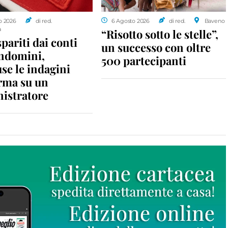
o 2026
di red.
6 Agosto 2026
di red.
Baveno
a
“Risotto sotto le stelle”,
spariti dai conti
un successo con oltre
ondomini,
500 partecipanti
se le indagini
rma su un
istratore