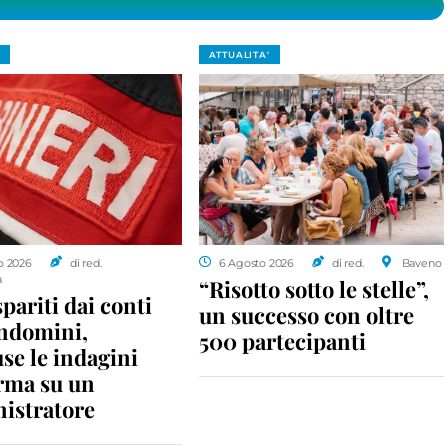
ATTUALITA'
o 2026
di red.
6 Agosto 2026
di red.
Baveno
a
“Risotto sotto le stelle”,
spariti dai conti
un successo con oltre
ondomini,
500 partecipanti
se le indagini
rma su un
istratore