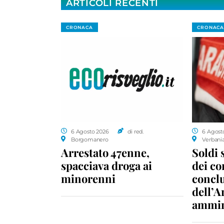
ARTICOLI RECENTI
CRONACA
CRONACA
6 Agosto 2026
di red.
6 Agost
Borgomanero
Verbani
Arrestato 47enne,
Soldi 
spacciava droga ai
dei c
minorenni
conclu
dell’A
ammin