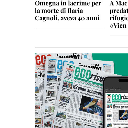
Omegna in lacrime per
A Macu
la morte di Ilaria
predat
Cagnoli, aveva 40 anni
rifugio
«Vien 