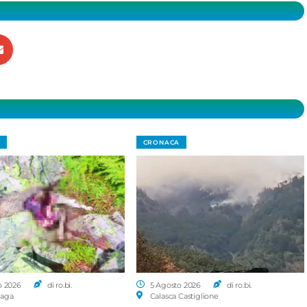
CRONACA
o 2026
di ro.bi.
5 Agosto 2026
di ro.bi.
aga
Calasca Castiglione