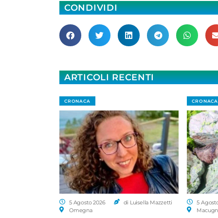
CONDIVIDI
ARTICOLI RECENTI
CRONACA
CRONACA
5 Agosto 2026
di Luisella Mazzetti
5 Agost
Omegna
Macugn