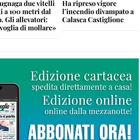
gnaga due vitelli
Ha ripreso vigore
i a 100 metri dal
l’incendio divampato a
. Gli allevatori:
Calasca Castiglione
voglia di mollare»