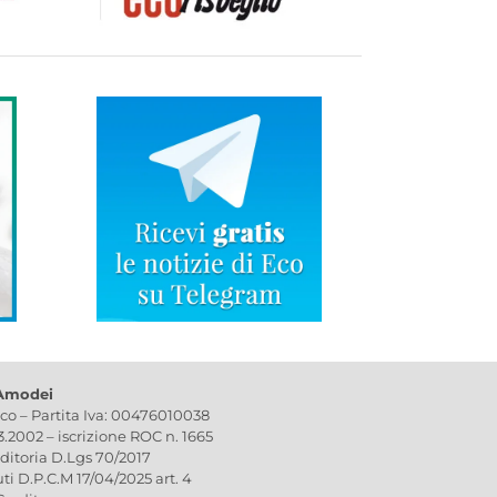
 Amodei
ico – Partita Iva: 00476010038
03.2002 – iscrizione ROC n. 1665
editoria D.Lgs 70/2017
uti D.P.C.M 17/04/2025 art. 4