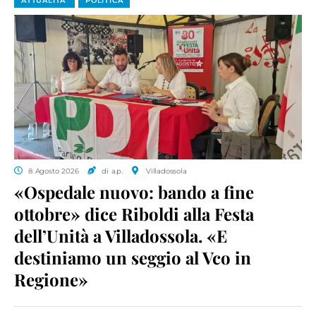
ATTUALITA'
POLITICA
8 Agosto 2026
di a.p.
Villadossola
«Ospedale nuovo: bando a fine
ottobre» dice Riboldi alla Festa
dell’Unità a Villadossola. «E
destiniamo un seggio al Vco in
Regione»