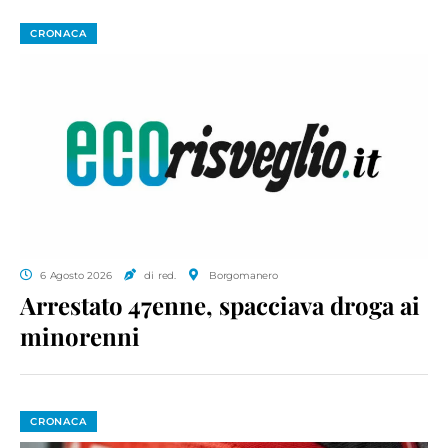
CRONACA
6 Agosto 2026
di red.
Borgomanero
Arrestato 47enne, spacciava droga ai
minorenni
CRONACA