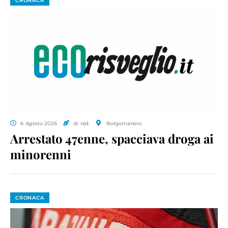
CRONACA
6 Agosto 2026
di red.
Borgomanero
Arrestato 47enne, spacciava droga ai
minorenni
CRONACA