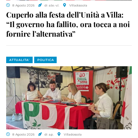
8 Agosto 2026
di a.te.-v.l.
Villadossola
Cuperlo alla festa dell’Unità a Villa:
“Il governo ha fallito, ora tocca a noi
fornire l’alternativa”
ATTUALITA'
POLITICA
8 Agosto 2026
di a.p.
Villadossola