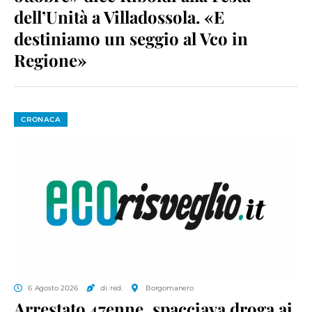
dell’Unità a Villadossola. «E
destiniamo un seggio al Vco in
Regione»
CRONACA
6 Agosto 2026
di red.
Borgomanero
Arrestato 47enne, spacciava droga ai