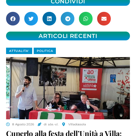
CONDIVIDI
ARTICOLI RECENTI
ATTUALITA'
POLITICA
8 Agosto 2026
di a.te.-v.l.
Villadossola
Cuperlo alla festa dell’Unità a Villa: