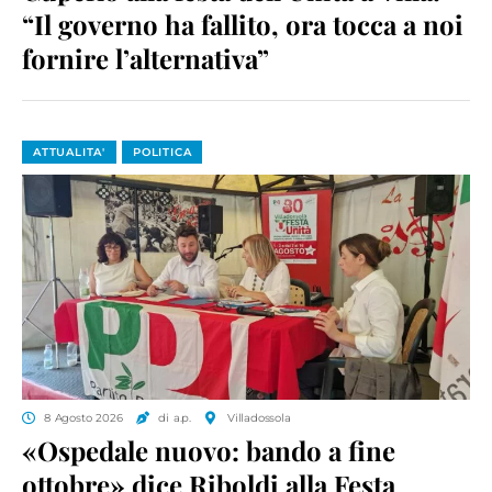
“Il governo ha fallito, ora tocca a noi
fornire l’alternativa”
ATTUALITA'
POLITICA
8 Agosto 2026
di a.p.
Villadossola
«Ospedale nuovo: bando a fine
ottobre» dice Riboldi alla Festa