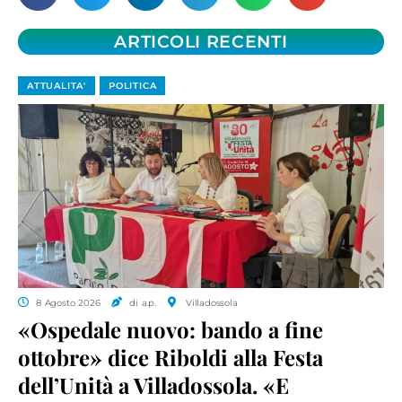
ARTICOLI RECENTI
ATTUALITA'
POLITICA
8 Agosto 2026
di a.p.
Villadossola
«Ospedale nuovo: bando a fine
ottobre» dice Riboldi alla Festa
dell’Unità a Villadossola. «E