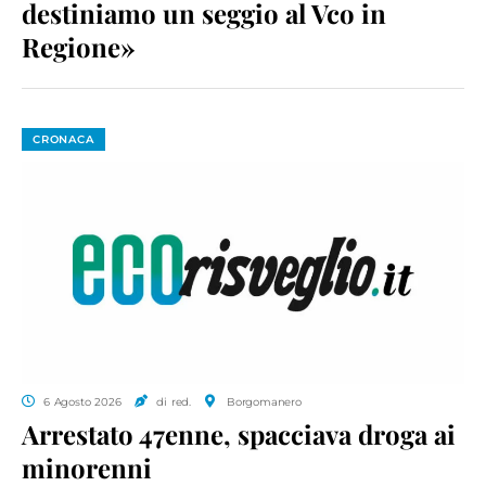
destiniamo un seggio al Vco in
Regione»
CRONACA
6 Agosto 2026
di red.
Borgomanero
Arrestato 47enne, spacciava droga ai
minorenni