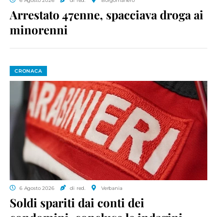
6 Agosto 2026
di red.
Borgomanero
Arrestato 47enne, spacciava droga ai
minorenni
CRONACA
6 Agosto 2026
di red.
Verbania
Soldi spariti dai conti dei