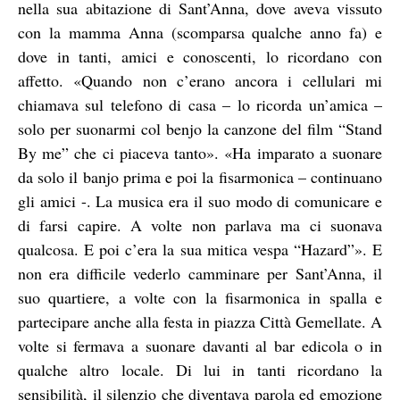
nella sua abitazione di Sant’Anna, dove aveva vissuto
con la mamma Anna (scomparsa qualche anno fa) e
dove in tanti, amici e conoscenti, lo ricordano con
affetto. «Quando non c’erano ancora i cellulari mi
chiamava sul telefono di casa – lo ricorda un’amica –
solo per suonarmi col benjo la canzone del film “Stand
By me” che ci piaceva tanto». «Ha imparato a suonare
da solo il banjo prima e poi la fisarmonica – continuano
gli amici -. La musica era il suo modo di comunicare e
di farsi capire. A volte non parlava ma ci suonava
qualcosa. E poi c’era la sua mitica vespa “Hazard”». E
non era difficile vederlo camminare per Sant’Anna, il
suo quartiere, a volte con la fisarmonica in spalla e
partecipare anche alla festa in piazza Città Gemellate. A
volte si fermava a suonare davanti al bar edicola o in
qualche altro locale. Di lui in tanti ricordano la
sensibilità, il silenzio che diventava parola ed emozione