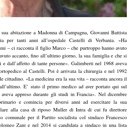
la sua abitazione a Madonna di Campagna, Giovanni Battista
ia per tanti anni all’ospedale Castelli di Verbania. «Ha
omi – ci racconta il figlio Marco – che purtroppo hanno avuto
vuto accanto, fino all’ultimo giorno, la sua famiglia e che si
oi e dall’affetto di tante persone». Galimberti nel 1968 aveva
topedico al Castelli. Poi è arrivata la chirurgia e nel 1992
le cittadino. «La medicina era la sua vita – racconta ancora il
all’ultimo. E’ stato il primo medico ad aver portato qui sul
he aveva appreso durante gli studi in Francia». Nel dicembre
rimario e comincia per diversi anni ad esercitare la sua
olare alla casa di riposo Muller di Intra di cui fu direttore
io comunale per il Partito socialista col sindaco Francesco
olomeo Zani e nel 2014 si candidata a sindaco in una lista