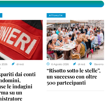
ATTUALITA'
o 2026
di red.
6 Agosto 2026
di red.
Baveno
a
“Risotto sotto le stelle”,
spariti dai conti
un successo con oltre
ondomini,
500 partecipanti
se le indagini
rma su un
istratore