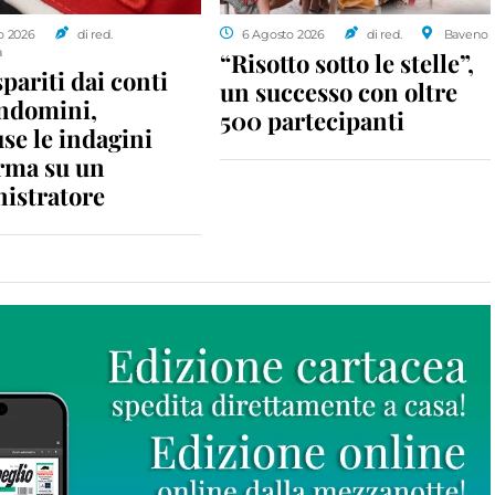
o 2026
di red.
6 Agosto 2026
di red.
Baveno
a
“Risotto sotto le stelle”,
spariti dai conti
un successo con oltre
ondomini,
500 partecipanti
se le indagini
rma su un
istratore