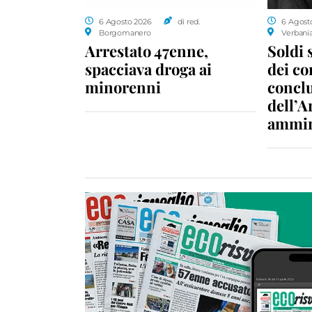
6 Agosto 2026
di red.
6 Agost
Borgomanero
Verbani
Arrestato 47enne,
Soldi 
spacciava droga ai
dei c
minorenni
conclu
dell’A
ammin