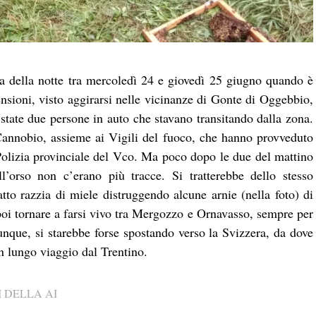
a della notte tra mercoledì 24 e giovedì 25 giugno quando è
ensioni, visto aggirarsi nelle vicinanze di Gonte di Oggebbio,
state due persone in auto che stavano transitando dalla zona.
 Cannobio, assieme ai Vigili del fuoco, che hanno provveduto
 Polizia provinciale del Vco. Ma poco dopo le due del mattino
l’orso non c’erano più tracce. Si tratterebbe dello stesso
to razzia di miele distruggendo alcune arnie (nella foto) di
poi tornare a farsi vivo tra Mergozzo e Ornavasso, sempre per
dunque, si starebbe forse spostando verso la Svizzera, da dove
n lungo viaggio dal Trentino.
 DELLA AI