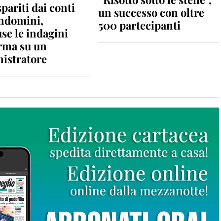
spariti dai conti
un successo con oltre
ondomini,
500 partecipanti
se le indagini
rma su un
istratore