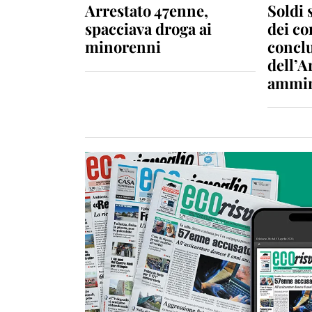
Arrestato 47enne,
Soldi 
spacciava droga ai
dei c
minorenni
conclu
dell’A
ammin