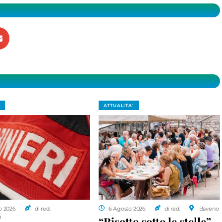
ATTUALITA'
o 2026
di red.
6 Agosto 2026
di red.
Baveno
a
“Risotto sotto le stelle”,