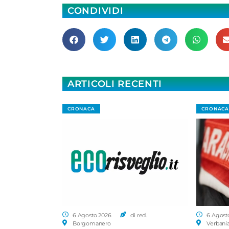
CONDIVIDI
ARTICOLI RECENTI
CRONACA
CRONACA
6 Agosto 2026
di red.
6 Agost
Borgomanero
Verbani