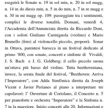
eseguirà le Sonate n. 19 in sol min, n. 20 in sol magg,
n. 14 in do diesis min, n. 5 in do min, n. 7 in re magg e
n. 30 in mi magg op. 109: passeggiate tra i sentimenti,
complici le diverse tonalità. Domani, venerdì 4,
l’Accademia dell’Annunciata diretta da Riccardo Doni,
con i solisti Giuliano Carmignola (violino) e Mario
Brunello (foto) al violoncello piccolo, proporrà
Sonar
in Ottava, parentesi barocca in un festival dedicato al
primo ‘800, con sonate, concerti e sinfonie di
Vivaldi,
J. S. Bach
e J. G. Goldberg: il cello piccolo suona
un’ottava più basso del violino. Tutta beethoveniana,
invece, la serata finale del festival, “Beethoven: Arriva
l’Imperatore”, con Adda Simfònica diretta da Joseph
Vicent e Javier Perianes al piano a interpretare tre
capolavori: l’ Ouverture di Coriolano, il Concerto n. 5
per pianoforte e orchestra “Imperatore” e la Sinfonia n.
7 in la maggiore. Inizio concerti alle 20. Informazioni e