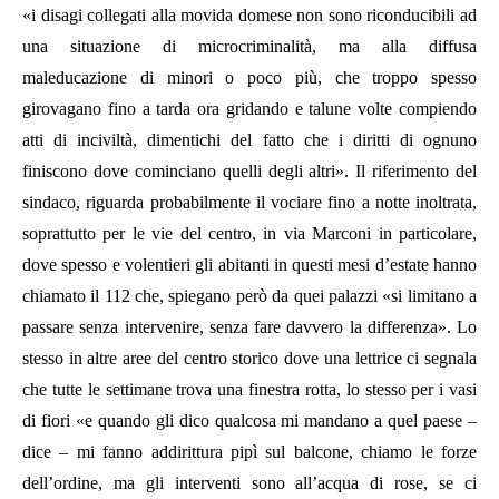
«i disagi collegati alla movida domese non sono riconducibili ad
una situazione di microcriminalità, ma alla diffusa
maleducazione di minori o poco più, che troppo spesso
girovagano fino a tarda ora gridando e talune volte compiendo
atti di inciviltà, dimentichi del fatto che i diritti di ognuno
finiscono dove cominciano quelli degli altri». Il riferimento del
sindaco, riguarda probabilmente il vociare fino a notte inoltrata,
soprattutto per le vie del centro, in via Marconi in particolare,
dove spesso e volentieri gli abitanti in questi mesi d’estate hanno
chiamato il 112 che, spiegano però da quei palazzi «si limitano a
passare senza intervenire, senza fare davvero la differenza». Lo
stesso in altre aree del centro storico dove una lettrice ci segnala
che tutte le settimane trova una finestra rotta, lo stesso per i vasi
di fiori «e quando gli dico qualcosa mi mandano a quel paese –
dice – mi fanno addirittura pipì sul balcone, chiamo le forze
dell’ordine, ma gli interventi sono all’acqua di rose, se ci