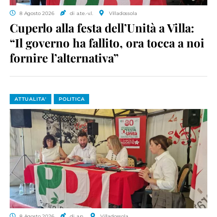
8 Agosto 2026
di a.te.-v.l.
Villadossola
Cuperlo alla festa dell’Unità a Villa:
“Il governo ha fallito, ora tocca a noi
fornire l’alternativa”
ATTUALITA'
POLITICA
8 Agosto 2026
di a.p.
Villadossola